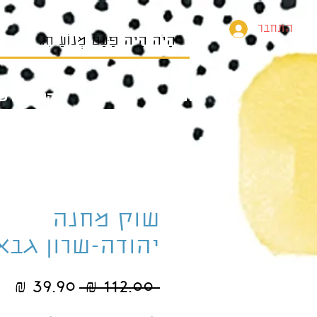
התחבר
בית
הספרים של
שוק מחנה
יהודה-שרון גבא
מחיר
מח
 ‏112.00 ‏₪ 
רגיל
מב