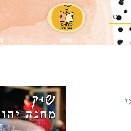
נו
עלינו
צר
י
יר
צע