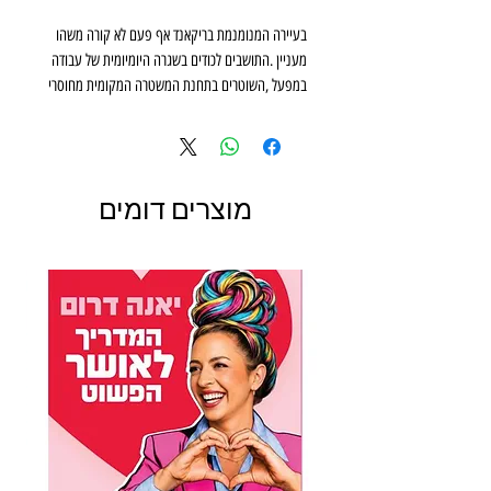
‬עזה‭, ‬ובד‭ ‬ובד‭ ‬מתערער‭ ‬הסדר‭ ‬הציבורי‭:‬‭ ‬ילד‭ ‬קטן‭ ‬נעלם‭,
‬חולצה‭ ‬מסתורית‭ ‬מתגלית‭ ‬ביער‭ ‬ובעקבותיה‭ ‬גופה‭ ‬באגם‭.
מוצרים דומים
כריסטיאן‭ ‬ג‮'‬ילנהול‭, ‬אחיינו‭ ‬של‭ ‬מפקד‭ ‬תחנת‭ ‬המשטרה‭,
‬הוא‭ ‬שוטר‭ ‬חדש‭ ‬ונלהב‭ ‬המתגייס‭ ‬לפתור‭ ‬את‭ ‬התעלומה‭.
‬מפתיע‭ ‬מאיימים‭ ‬כל‭ ‬העת‭ ‬להסיט‭ ‬אותו‭ ‬ממסלול‭ ‬החקירה‭,
‬כבד‭.‬
‬קרה‭ ‬ובמקביל‭ ‬לחשוף‭ ‬את‭ ‬הרוצח‭ ‬מהאגם‭?‬