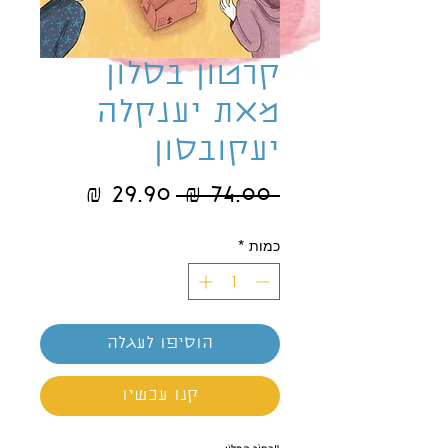
קרטון בסלון
מאת יענקלה
יעקובסון
מחיר
מחיר
 ‏74.00 ‏₪ 
רגיל
מבצע
כמות
*
הוסיפו לעגלה
קנו עכשיו