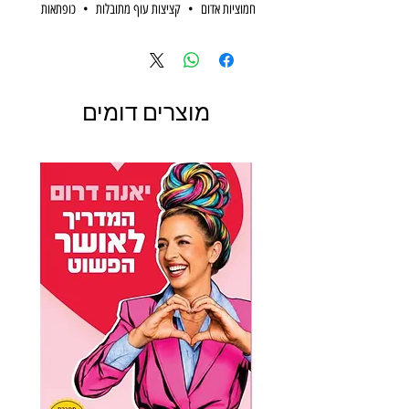
חמוציות אדום • קציצות עוף מתובלות • כופתאות
תרד וגבינה ברוטב חמאה לימוני • קציצות בשר ואורז
ברוטב קארי־קוקוס ותפוז • קציצות בקר וחזה אווז
מעושן עם צ´אטני אפרסקים • קציצות קינואה,
פטריות וטחינה • קציצות תפוחי אדמה וטונה •
מוצרים דומים
קציצות מעגבניות צלויות וגבינת פטה • קציצות הודו
עם דלעת וזנגביל כבוש • קציצות בטטה ועדשים
כתומות • כדורי בשר וסולת במרק סלק חמוץ •
קציצות סלמון ברוטב שמנת ופטריות • כדורי טופו
אינדונזיים עם רוטב בוטנים • קרוקטים כרובית
וגבינה מעושנת - כל אלה הם רק חלק ממתכוני
הקציצות הנפלאים שמופיעים בספר. הספר מציע
עשרות מתכונים לקציצות מכל הסוגים: קציצות מבשר
הודו, עוף, בקר וטלה, קציצות דגים, קציצות ירק
וקציצות צמחוניות ממגוון חומרים; קציצות מטוגנות,
קציצות אפויות וקציצות מבושלות; קציצות "יבשות"
וקציצות ברוטב. לצדם תמצאו מתכוני עזר לרוטבי
טבילה, לתוספות מתובלות ואפילו למרקים צחים
שמשמשים כבסיס לרטבים וכן שלל עצות וטיפים
מניסיונה העשיר של דנית, ובכלל זה "דברים שכדאי