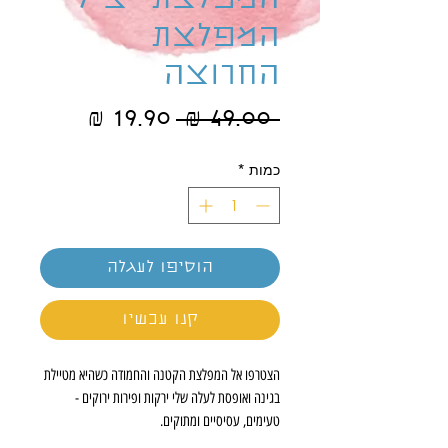
המפלצת- צילי
המפלצת
החרוצה
מחיר
מחיר
 ‏49.00 ‏₪ 
רגיל
מבצע
כמות
*
הוסיפו לעגלה
קנו עכשיו
הצטרפו אל המפלצת הקטנה והחמודה כשהיא מטיילת
בגינה ואופסת לעלה שלי ירקות ופירות ירוקים -
טעימים, עסיסיים ומתוקים.
הספר המקסים הזה יעורר את תאבונם של כל הילדים