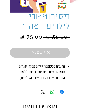
פסיכומטרי
לילדים רמה 1
מחיר
מחיר
 ‏36.00 ‏₪ 
רגיל
מבצע
אזל במלאי
החוברת פסיכומטרי לילדים מכילה תרגילים
לוגויים-גרפיים המותאמים במיוחד לילדים.
החוברת משפרת את החשיבה האנליטית,
מפתחת את היצירתיות, כולת הסקת המסקנות
ומשלבת ריכוז, הנאה והצלחה.
הילדים יצטרכו לזהות את מערכת הכללים,
להסיק מהו הציור החסר,
מוצרים דומים
לדמיין איך המבנה ייראה מלמעלה,