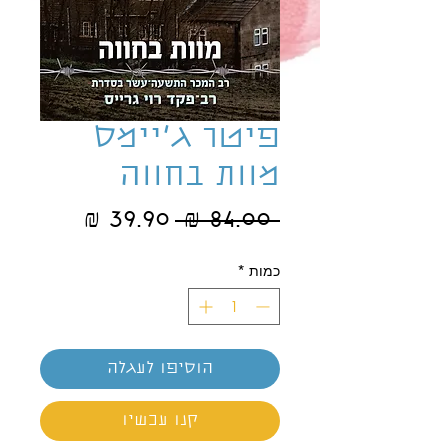
פיטר ג'יימס
מוות בחווה
מחיר
מחיר
 ‏84.00 ‏₪ 
רגיל
מבצע
כמות
*
הוסיפו לעגלה
קנו עכשיו