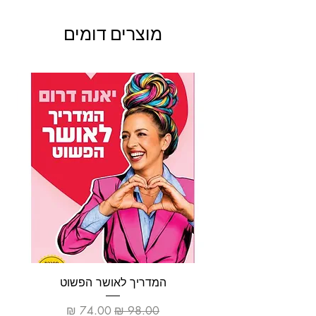
בחוברת סוגי טקסטים שונים: טקסט מידעי, סיפורים
קצרים, טקסטים של דעות ועובדות.
מוצרים דומים
בחוברת נתרגל מיומנויות בהבנת הנקרא - רצף ארועים,
השלמת משפטים, שאלות הבנה והבעת דעה, נעמיק
בנושאים נוספים, כמו: מילה והפוכה, תפזורות מילים,
סדר אותיות האלף-בית, יחיד מול רבים, קבוצות מילים,
זמנים: עבר, הווה ועתיד, סימן שאלה ונקודה בסוף
משפט, מילות שאלה, משפחות מילים, אותיות השורש
וסיבה ותוצאה.
המדריך לאושר הפשוט
מחיר רגיל
מחיר מבצע