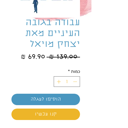
עבודה בגובה
העיניים מאת
יצחק מויאל
מחיר
מחיר
 ‏139.00 ‏₪ 
רגיל
מבצע
כמות
*
הוסיפו לעגלה
קנו עכשיו