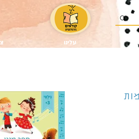
נו
עלינו
צר
מות
ר
צע