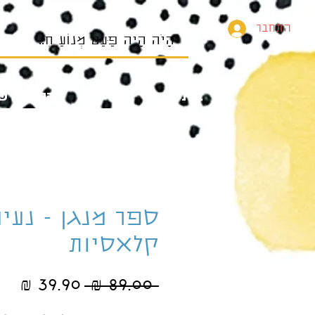
התחבר
בית
הספרים של
ספר מנגן - נעי
קלאסיות
מחיר
מחי
 ‏89.00 ‏₪ 
רגיל
מב