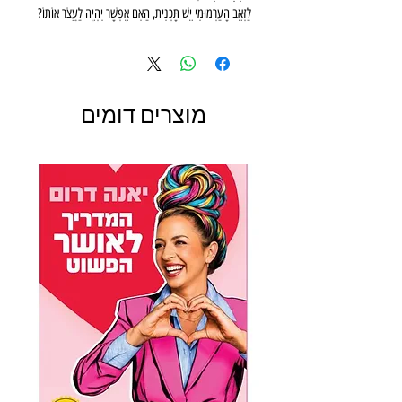
לַזְּאֵב הָעַרְמוּמִי יֵשׁ תָּכְנִית, הַאִם אֶפְשָׁר יִהְיֶה לַעֲצֹר אוֹתוֹ?
הָעִירוּ אֶת הַסִּפּוּר הַקְּלָאסִי לַחַיִּים בְּעֶזְרַת הַסֵּפֶר הַמְּנַגֵּן
הַמַּקְסִים הַזֶּה!
מוצרים דומים