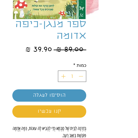
ספר מנגן-כיפה
אדומה
מחיר
מחיר
 ‏89.00 ‏₪ 
רגיל
מבצע
כמות
*
הוסיפו לעגלה
קנו עכשיו
בְּדַרְכָּהּ לַבַּיִת שֶׁל סָבְתָא כְּדֵי לְהָבִיא לָהּ עוּגוֹת, כִּפָּה אֲדֻמָּה
פּוֹגֶשֶׁת בִּזְאֵב רָעֵב.