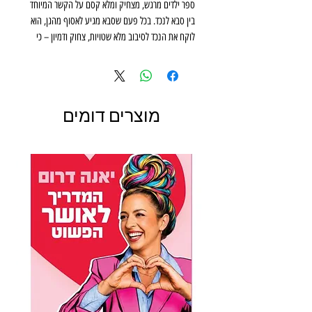
ספר ילדים מרגש, מצחיק ומלא קסם על הקשר המיוחד
בין סבא לנכד. בכל פעם שסבא מגיע לאסוף מהגן, הוא
לוקח את הנכד לסיבוב מלא שטויות, צחוק ודמיון – כי
סבא יודע בדיוק איך להפוך כל יום רגיל להרפתקה בלתי
נשכחת. הספר כתוב בשפה קלילה ושירית, שמדברת
ללב הילדים ומבוגרים כאחד, ומזכיר לנו כמה חשוב
לשמור על רגעים קטנים של שמחה.
מוצרים דומים
הספר נכתב על ידי יענקל’ה יעקובסון – שחקן, יוצר
ומספר סיפורים עטור פרסים, ואויר בידיה המוכשרות
של שירלי ויסמן, מאיירת ותיקה ובעלת שם בינלאומי.
”ירח שלם” הוא מתנה מושלמת לילדים בגיל הרך,
להורים ולסבים שמחפשים ספר איכותי, מצחיק ומלא
רגש לקריאה משותפת לפני השינה.