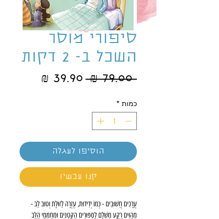
סיפורי מוסר
השכל ב- 2 דקות
מחיר
מחיר
 ‏79.00 ‏₪ 
רגיל
מבצע
כמות
*
הוסיפו לעגלה
קנו עכשיו
עֲרָכִים חֲשׁוּבִים - כְּמוֹ יְדִידוּת, עֶזְרָה לַזּוּלָת וְטוּב לֵב -
מְהַוִּים רֶקַע מֻשְׁלָם לַסִּפּוּרִים הַקְּטַנִּים וּמְחַמְּמֵי הַלֵּב