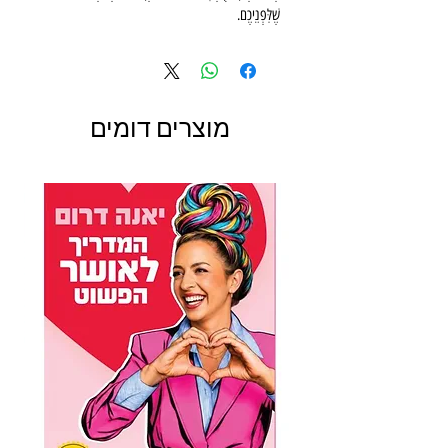
שֶׁלִּפְנֵיכֶם.
כָּל סִפּוּר שֶׁל שְׁתֵּי דַּקּוֹת מְלֻוֶּה בְּאִיּוּרִים יְפֵהפִיִּים וּמְעוֹרְרֵי
הַשְׁרָאָה.
אַהֲבַת הַקְּרִיאָה שֶׁלָּכֶם מַתְחִילָה מַמָּשׁ כָּאן – עִם סִפּוּרֵי
מוּסַר הַהַשְׂכֵּל הַמַּקְסִימִים הַלָּלוּ.
מוצרים דומים