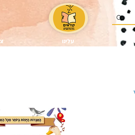
נו
עלינו
צר
ר
צע