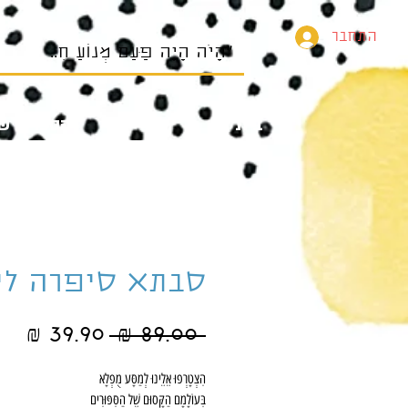
התחבר
בית
הספרים של
סבתא סיפרה לי
מחיר
מחי
 ‏89.00 ‏₪ 
רגיל
מב
הִצְטָרְפוּ‭ ‬אֵלֵינוּ‭ ‬לְמַסָּע‭ ‬מֻפְלָא‭ ‬
בְּעוֹלָמָם‭ ‬הַקָּסוּם‭ ‬שֶׁל‭ ‬הַסִּפּוּרִים‭ ‬