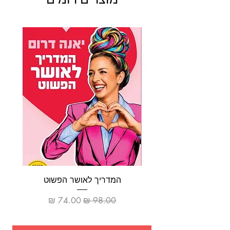
מתכונים תמימים ובלתי מתיימרים.הם מוגשים יפה ככל
שרק ניתן, עם טעמים מוכרים ורכיבים אותנטיים לצד
מנות ססגוניות, כגון מרק ארטישוק קטיפתי, תוכלו
למצוא מרק שעועית מתובל בסגנון כרם התימנים
ועוד.בספר זה ניתן למצוא מתכונים לשולחן חג,
המתאימים לארוחות צהריים משפחתיות. כמו כן, ניתן
למצוא מתכונים למנות המתאימות לארוחות ערב
רומנטיות עם בן הזוג או בת הזוג.כאשר אתם חפצים
לבקר חברים או בני משפחה רגע לפני החג ועומדים
בחנות הספרים מול מדף המתנות, אל תחשש לפנק
אותם במתכון מספר זה...
המדריך לאושר הפשוט
מחיר רגיל
מחיר מבצע