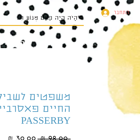
התחבר
בית
הספרים של
משפטים לשביל
החיים פאסרביי
PASSERBY
מחיר
מח
 ‏98.00 ‏₪ 