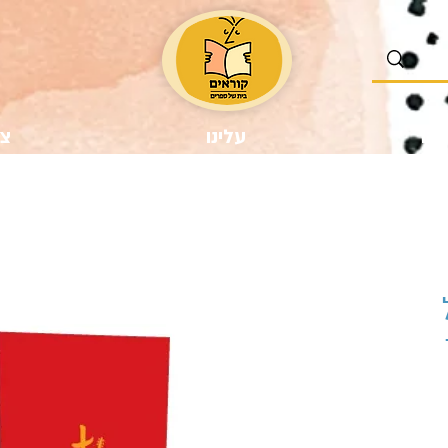
נו
עלינו
צר
יר