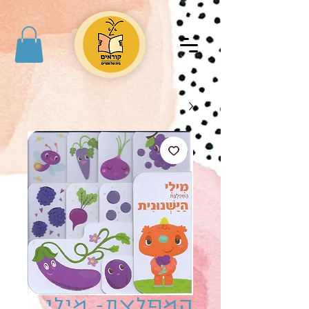
המפלצת- מילי