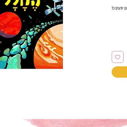
ו יודעים כל
ורים,
על
האדם, לוח
ת גוף