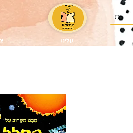
נו
עלינו
צר
ר
צע