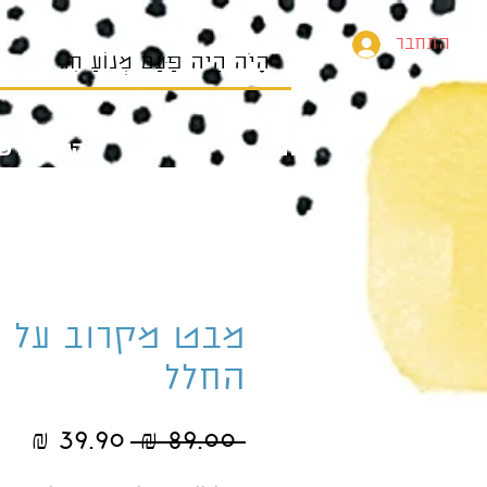
התחבר
בית
הספרים של
מבט מקרוב על
החלל
מחיר
מחי
 ‏89.00 ‏₪ 
רגיל
מב