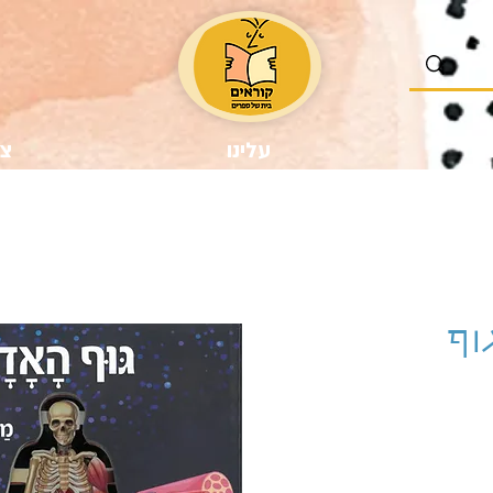
נו
עלינו
צר
וף
ר
צע