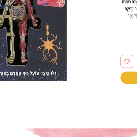
אָדָם בְּעֶזְרַת
ה מְדֻיֶּקֶת
? כַּמָּה
הָאֵלֶּה וְעוֹד