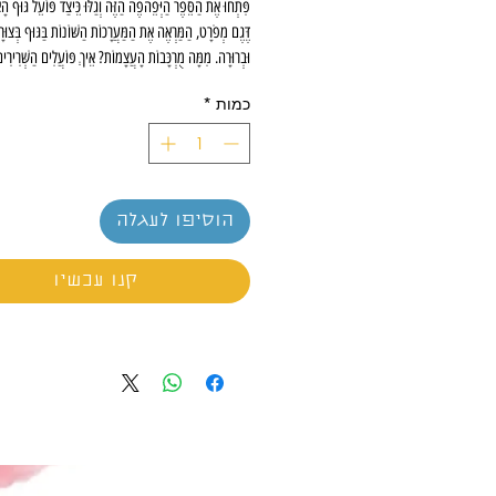
פִּתְחוּ אֶת הַסֵּפֶר הַיְּפֵהפֶה הַזֶּה וְגַלּוּ כֵּיצַד פּוֹעֵל גּוּף הָ
דֶּגֶם מְפֹרָט, הַמַּרְאֶה אֶת הַמַּעֲרָכוֹת הַשּׁוֹנוֹת בַּגּוּף בְּצוּרָ
וּבְרוּרָה. מִמָּה מֻרְכָּבוֹת הָעֲצָמוֹת? אֵיךְ פּוֹעֲלִים הַשְּׁרִירִים
פְּעָמִים פּוֹעֵם הַלֵּב בְּדַקָּה? עַל כָּל הַשְּׁאֵלוֹת הַמְּרַתְּקוֹת 
כמות
*
רַבּוֹת אֲחֵרוֹת תְּקַבְּלוּ תְּשׁוּבָה בְּסֵפֶר זֶה.
הוסיפו לעגלה
קנו עכשיו