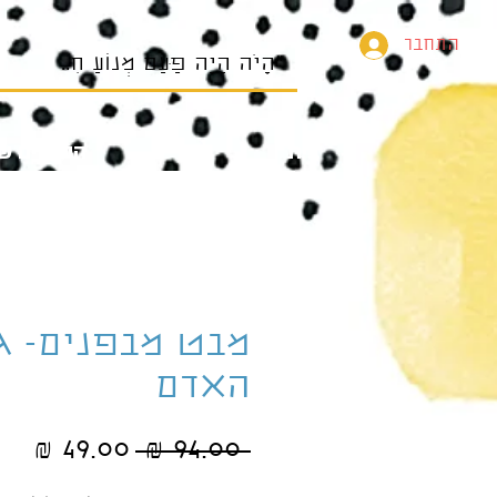
התחבר
בית
הספרים של
מבט מבפנים- ג
האדם
מחיר
מחי
 ‏94.00 ‏₪ 
רגיל
מב