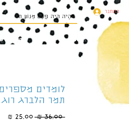
התחבר
בית
הספרים של
לומדים מספרים
תמר הלברג רוג
מחיר
מח
 ‏36.00 ‏₪ 
רגיל
מב