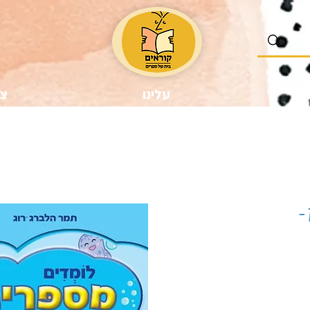
נו
עלינו
צר
-
יר
צע