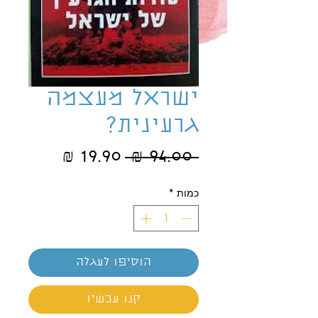
ישראל מעצמה
גרעינית?
מחיר
מחיר
 ‏94.00 ‏₪ 
רגיל
מבצע
כמות
*
הוסיפו לעגלה
קנו עכשיו