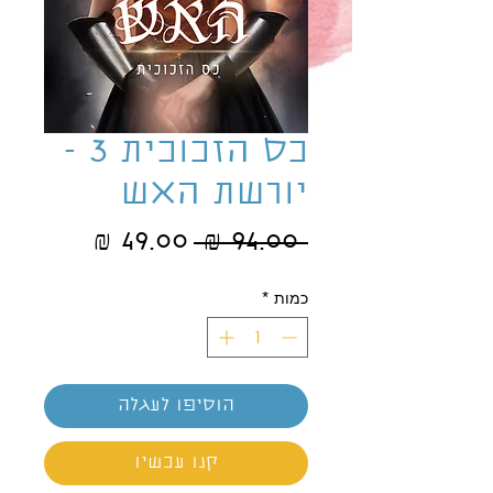
כס הזכוכית 3 -
יורשת האש
מחיר
מחיר
 ‏94.00 ‏₪ 
רגיל
מבצע
כמות
*
הוסיפו לעגלה
קנו עכשיו