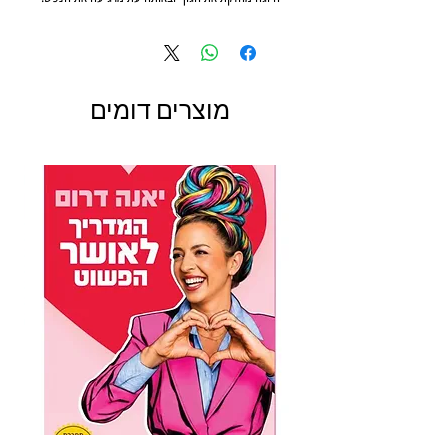
‬שינה, ‬בעיות‭ ‬עיכול, ‬תסמונת‭ ‬קדם‭ ‬וסתית‭ (‬PMS‭)
מוצרים דומים
‬ומיקוד‭ ‬התודעה‭ ‬שלכם. ‬