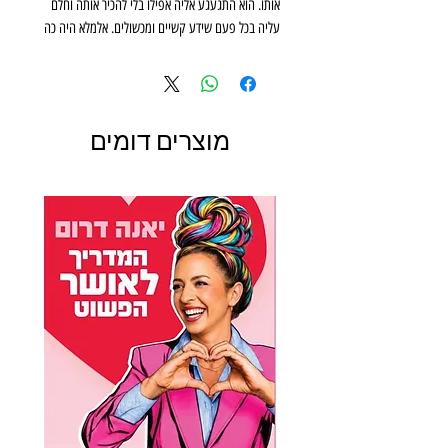
אותו. הוא התגעגע אליה אפילו בלי להכיר אותה וחלם
עליה בכל פעם שידע קשיים ומכשולים. אלמלא היה כה
מהופנט ממנה, היה צוחק על עיוורונו ועל ההכחשה
המגוחכת שבה חי מאז כניסתה המחודשת לחייו...
*
הסיוטים עדיין רודפים את קאט ליין, שש עשרה שנים
מוצרים דומים
לאחר שאביה נרצח לנגד עיניה. היא מחליטה להתמודד
עם פחדיה ולכבד את מורשת אביה בכך שתלמד אסירים
בכלא בניו יורק. שם היא פוגשת את ווזלי קרטר היהיר,
גבר חתיך, מסתורי ושנון.
המורה הג'ינג'ית היפה והתלמיד מכוסה הקעקועים
שלה לומדים יחד לא רק שירה וספרות, אלא גם לא
להסתכל בקנקן אלא במה שיש בו. החומות שקרטר
הציב סביבו מתחילות להתפורר, וקאט מבינה שהתלמיד
הכועס שלה הוא אדם יוצא דופן עם סודות מרתקים.
השניים נאלצים להתמודד יחד עם מכשול חדש ומסוכן:
המשיכה העזה - והאסורה - ביניהם.