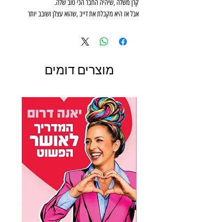
‬קרן‭ ‬משלה‭, ‬שיהיה‭ ‬החבר‭ ‬הכי‭ ‬טוב‭ ‬שלה‭.‬‭ ‬
‬מאשר‭ ‬קסום‭ ‬ומנצנץ‭!‬‭ ‬
האם‭ ‬הם‭ ‬יצליחו‭ ‬להיות‭ ‬חברים‭? ‬
‬במדליה‭?‬
מוצרים דומים