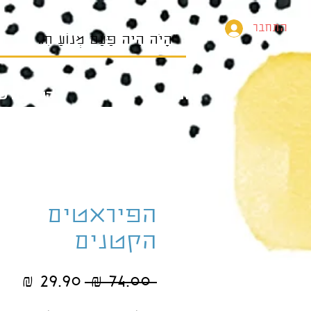
התחבר
בית
הספרים של
הפיראטים
הקטנים
מחיר
מחי
 ‏74.00 ‏₪ 
רגיל
מב