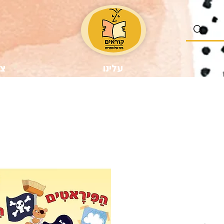
נו
עלינו
צר
ר
צע