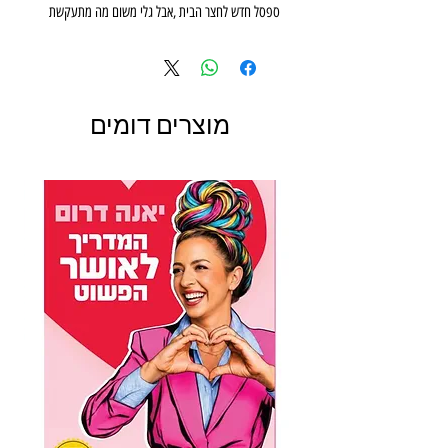
‬בלתי‭ ‬נשכח‭.‬
סיפור‭ ‬קסום‭ ‬לילדים‭ ‬ולמבוגרים‭.‬
מוצרים דומים
‬חיצוניים‭, ‬כמו‭ ‬ספסל‭...‬
הסיפור‭ ‬מבוסס‭ ‬על‭ ‬מקרה‭ ‬וספסל‭ ‬אמיתיים‭.‬