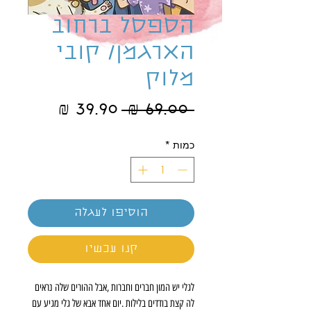
הספסל ברחוב
הארגמן/ קובי
מלוק
מחיר
מחיר
 ‏69.00 ‏₪ 
רגיל
מבצע
כמות
*
הוסיפו לעגלה
קנו עכשיו