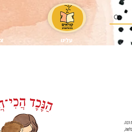
נו
עלינו
צר
ר
צע
 רבה.
גלשה,