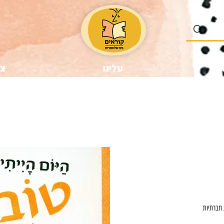
נו
עלינו
צר
ר
ע
 חברתיות