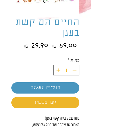
החיים הם קשת
בענן
מחיר
מחיר
 ‏69.00 ‏₪ 
רגיל
מבצע
כמות
*
הוסיפו לעגלה
קנו עכשיו
בואו נצבע ביחד קשת בענן!
מצהוב של שמחה ועד סגול של געגוע,