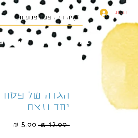
התחבר
בית
הספרים של
הגדה של פסח -
יחד ננצח
מחיר
מחי
 ‏12.00 ‏₪ 
רגיל
מבצ