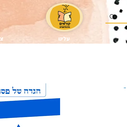
נו
עלינו
צר
ר
ע