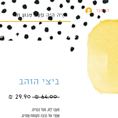
התחבר
בית
הספרים של
ביצי הזהב
מחיר
מחי
 ‏64.00 ‏₪ 
רגיל
מב
מֵעֵבֶר לַיָּם, מֵעַל הֶהָרִים,
וְאַחֲרֵי עוֹד הַרְבֵּה מְקוֹמוֹת אֲחֵרִים,