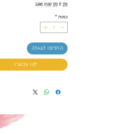
מָלַךְ לוֹ מֶלֶךְ שֶׁהָיָה מְאֹהָב
בַּדָּבָר הַנּוֹצֵץ שֶׁקּוֹרְאִים לוֹ זָהָב.
כמות
*
הוסיפו לעגלה
קנו עכשיו