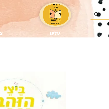
נו
עלינו
צר
ר
צע