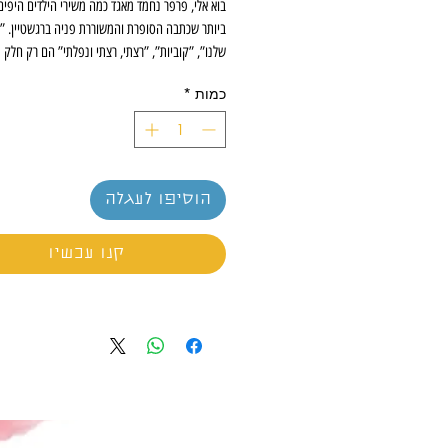
בוא אלי, פרפר נחמד מאגד כמה משירי הילדים היפים
ביותר שכתבה הסופרת והמשוררת פניה ברגשטיין. ”
שלנו”, ”קוביות”, ”רצתי, רצתי ונפלתי” הם רק חלק 
הקלאסיים שבספר.
כמות
*
ברגשטיין היטיבה לתאר בשיריה את עולמם של הילדי
מבטם: משחקים עם חברים, החיים בחיק המשפחה,
המקיף אותנו וחיי המשק.
הוסיפו לעגלה
בוא אלי, פרפר נחמד רואה אור במל
ברגשטיין, מלווה באיורים חדשים ומלאי תום של המאי
קנו עכשיו
הצעירה שירה ברוך מלכא.