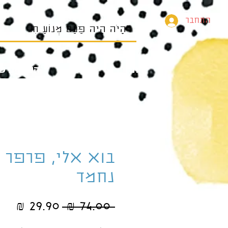
התחבר
בית
הספרים של
בוא אלי, פרפר
נחמד
מחיר
מחי
 ‏74.00 ‏₪ 
רגיל
מב