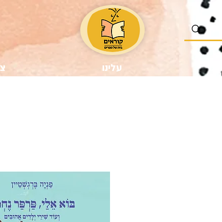
נו
עלינו
צר
ר
צע