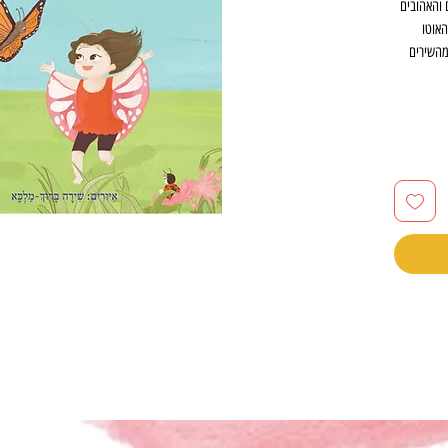
 והאהובים
האוטו
מהשירים
ם, ומנקודת
 הטבע
אות 70 שנה למותה של
ירת