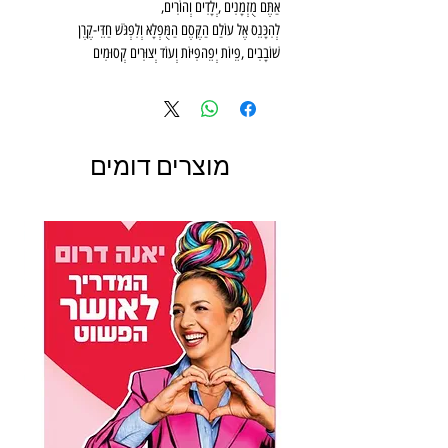
אַתֶּם‭ ‬מֻזְמָנִים‭, ‬יְלָדִים‭ ‬וְהוֹרִים‭, ‬
‬שׁוֹבָבִים‭, ‬פֵיוֹת‭ ‬יְפֵהפִיּוֹת‭ ‬וְעוֹד‭ ‬יְצוּרִים‭ ‬קְסוּמִים‭ ‬
בְּסֵפֶר‭ ‬זֶה‭, ‬הַמֵּכִיל‭ ‬אַרְבָּעָה‭ ‬סִפּוּרִים‭ ‬נִפְלָאִים‭.‬
מֻשְׁלָם‭ ‬לִקְרִיאָה‭ ‬מְשֻׁתֶּפֶת‭ ‬לִפְנֵי‭ ‬הַשֵּׁנָה‭, ‬
עִם‭ ‬עֲלוֹת‭ ‬הַשַּׁחַר‭ ‬וּבְכָל‭ ‬זְמַן‭ ‬וּמָקוֹם‭ ‬שֶׁתִּרְצוּ‭...
מוצרים דומים